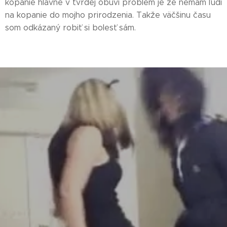
kopanie hlavne v tvrdej obuvi problém je že nemám ľudí
na kopanie do mojho prirodzenia. Takže väčšinu času
som odkázaný robiť si bolesť sám.