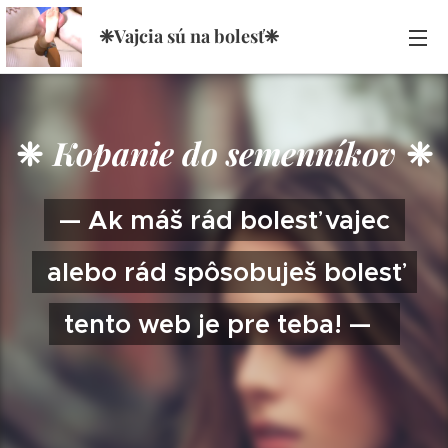
❈Vajcia sú na bolesť❈
❈
Kopanie do semenníkov
❈
— Ak máš rád bolesť vajec
alebo rád spôsobuješ bolesť
tento web je pre teba! —