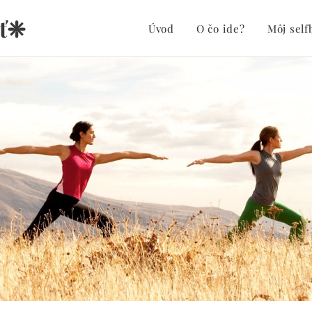
sť❈
Úvod
O čo ide?
Môj self